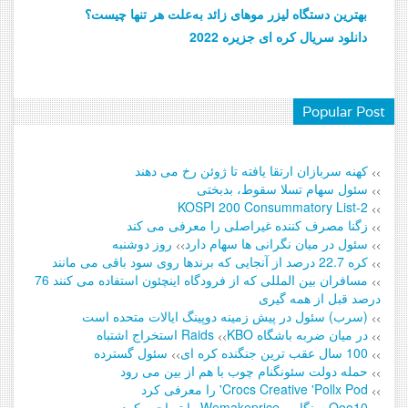
بهترین دستگاه لیزر موهای زائد به‌علت هر تنها چیست؟
دانلود سریال کره ای جزیره 2022
Popular Post
کهنه سربازان ارتقا یافته تا ژوئن رخ می دهند
>>
سئول سهام تسلا سقوط، بدبختی
>>
KOSPI 200 Consummatory List-2
>>
زگنا مصرف کننده غیراصلی را معرفی می کند
>>
سئول در میان نگرانی ها سهام دارد
روز دوشنبه
>>
>>
کره 22.7 درصد از آنجایی که برندها روی سود باقی می مانند
>>
مسافران بین المللی که از فرودگاه اینچئون استفاده می کنند 76
>>
درصد قبل از همه گیری
(سرب) سئول در پیش زمینه دوپینگ ایالات متحده است
>>
در میان ضربه باشگاه KBO
Raids استخراج اشتباه
>>
>>
100 سال عقب ترین جنگنده کره ای
سئول گسترده
>>
>>
حمله دولت سئونگنام چوب با هم از بین می رود
>>
Crocs Creative 'Pollx Pod' را معرفی کرد
>>
Qoo10 سنگاپور Wemakeprice را تصاحب کرد