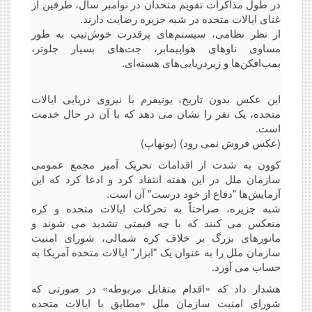
در طول مذاکرات تقویم متحدان در نوامبر سال، طرفین از
غنای ایالات متحده در شبه جزیره رضایت دارند.
از نظر نظامی، سیستم‌های پرقدرت خوش‌تیپ به طور
مساوی ناوهای هواپیمابر، جت‌های بسیار جلوتر،
بمب‌افکن‌ها و زیردریایی‌های هسته‌ای.
این عکس بدون تاریخ، یونیفرم با نیروی دریایی ایالات
متحده، یک نفر را نشان می دهد که با آن در حال خدمت
است.
(عکس فروش نمی رود) (یونهاپ)
کوون به شدت از اقدامات تحریک آمیز مجمع عمومی
سازمان ملل در این هفته انتقاد کرد و ادعا کرد که این
آزمایش‌ها "دفاع از خود درست" آن است.
شبه جزیره، صراحتاً به تحرکات ایالات متحده و کره
منعکس می کنند که با چه قیمتی تشدید می شوند و
مانورهای بزرگ بر خلاف کره شمالی، شورای امنیت
سازمان ملل را به عنوان یک "ابزار" ایالات متحده آمریکا به
حساب می آورد.
هشدار داد که «اقدام متقابل مربوطه» در صورتی که
شورای امنیت سازمان ملل «مطابق با ایالات متحده