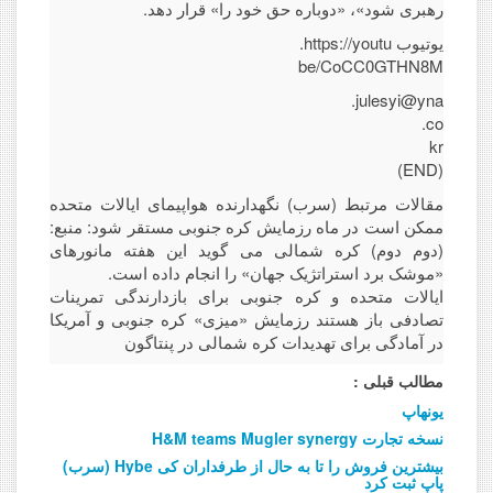
رهبری شود»، «دوباره حق خود را» قرار دهد.
یوتیوب https://youtu.
be/CoCC0GTHN8M
julesyi@yna.
co.
kr
(END)
مقالات مرتبط (سرب) نگهدارنده هواپیمای ایالات متحده
ممکن است در ماه رزمایش کره جنوبی مستقر شود: منبع:
(دوم دوم) کره شمالی می گوید این هفته مانورهای
«موشک برد استراتژیک جهان» را انجام داده است.
ایالات متحده و کره جنوبی برای بازدارندگی تمرینات
تصادفی باز هستند رزمایش «میزی» کره جنوبی و آمریکا
در آمادگی برای تهدیدات کره شمالی در پنتاگون
مطالب قبلی :
یونهاپ
H&M teams Mugler synergy نسخه تجارت
(سرب) Hybe بیشترین فروش را تا به حال از طرفداران کی
پاپ ثبت کرد