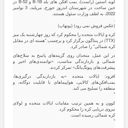
لوید آستین (راست)، بمب افکن های بلد B-1B و B-52 در
حین ساخت در شهرستان اندروز جورج، مریلند، 3 نوامبر
2022، به لطف وزارت سئول هستند.
.
(عکس فروش نمی رود) (یونهاپ)
کره و ایالات متحده را محکوم کرد که روز چهارشنبه یک میز
(TTX) در پنتاگون برگزار کرد و برچسب "هسته ای در مقابل
کره شمالی" را صادر کرد.
در این عمل، متحدان روی گزینه‌های پاسخ به سلاح‌های
شمالی و بازدارندگی مناسب، «توانمندی‌های اخیر و
پیشرفت‌های پیونگ‌یانگ» تمرکز کردند.
افزود: ایالات متحده «به بازدارندگی درگیری‌ها،
بمب‌افکن‌های کالایی، هواپیماهای با قابلیت دوگانه، و
منطقه را تسلیح می کند.
"
کوون و به همین ترتیب مقامات ایالات متحده و لولای
نیروی دریایی کره را محکوم کرد.
کره شمالی رسیده است.
"