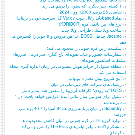
>>
1 کشته، چیز دیگری که سئول را درهم می زند
>>
تقاضای 25 درصد 12000 وون 2024
>>
نماد LA-based زغال چوب Varley گل سرسبد خود در بریتانیا
>>
نرخ های بین بانکی کره (KORIBOR)
>>
ساخت ویلا سنتی طراحی ویلا جدید
>>
Jacamo خیاطی BOSS، تد آهن فروش و & جونز را گسترش می
>>
دهد
شکست ژاپن کره جنوبی را محدود می کند:
>>
سفارشات حضور و غیاب هیوندای تاج گذاری سر درمان ضررهای
>>
مشتقات آسانسور هیوندای
منطقه سئول از جرایم هوش مصنوعی در زمان اندازه گیری محله
>>
استفاده می کند
اینچ شروع پیش فصل
یونهاپ
>>
>>
ریسک های شرکت های غیربانکی در میان
>>
LGES "به زودی" کارخانه آریزونا را متصور شد: مدیرعامل
>>
سئول برای سومین سال مالی آینده افزایش خواهد یافت. در 1
>>
ماه برنده شد
Superdry در میان برنامه ریزی ها، IP آسیا را 40.7 پوند می
>>
فروشد
موارد کووید-19 در کره جنوبی در میان کاهش محدودیت ها
>>
متشکرم nat'l
تیلور لباس‌های The Eras را شروع می‌کند
>>
>>
کره ای
>>