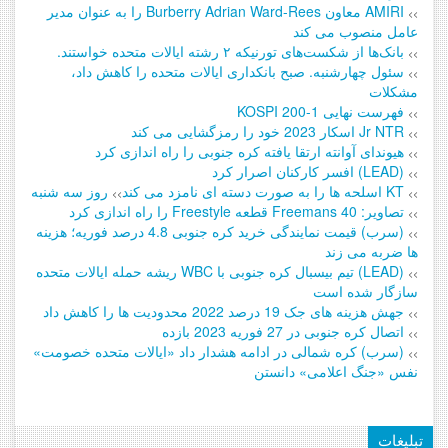
AMIRI معاون Burberry Adrian Ward-Rees را به عنوان مدیر
>>
عامل منصوب می کند
بانک‌ها از شکست‌های تورنیکه ۲ رشته ایالات متحده خواستند.
>>
سئول چهارشنبه. صبح بانکداری ایالات متحده را کاهش داد،
>>
مشکلات
فهرست نهایی KOSPI 200-1
>>
Jr NTR اسکار 2023 خود را رمزگشایی می کند
>>
هیوندای آوانته ارتقا یافته کره جنوبی را راه اندازی کرد
>>
(LEAD) افسر کارکنان اصرار کرد
>>
KT اسلحه ها را به صورت دسته ای نامزد می کند
روز سه شنبه
>>
>>
تصاویر: Freemans 40 قطعه Freestyle را راه اندازی کرد
>>
(سرب) قیمت نمایندگی خرید کره جنوبی 4.8 درصد فوریه؛ هزینه
>>
ها ضربه می زند
(LEAD) تیم بیسبال کره جنوبی با WBC ریشه حمله ایالات متحده
>>
سازگار شده است
جهش هزینه های جک 19 درصد 2022 محدودیت ها را کاهش داد
>>
اتصال کره جنوبی در 27 فوریه 2023 بازده
>>
(سرب) کره شمالی در ادامه هشدار داد «ایالات متحده خصومت»
>>
نفس «جنگ اعلامی» دانستن
تبلیغات