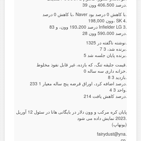
39 درصد 406،500 وون.
با کاهش 0 درصد، Naver با کاهش 0 درصد بود.
198,000 وون، SK 4.
83 درصد 193،200 وون، و Infielder LG 3.
28 درصد 590،000 وون.
نوشته ناگفته در 1325.
7 برنده شد، 3.
5 برنده پایان جلسه شد.
قیمت جلیقه تنگ، که بازده، غیر قابل نفوذ مخلوط.
خزانه داری سه ساله 0.
8 بازدید 3.
233 درصد اضافه کرد، اوراق قرضه پنج ساله معیار 1.
4 واحد 3.
214 درصد کاهش یافت.
پایان کره مرکب و وون دلار در بایگانی هانا در سئول 12 آوریل
2023 نمایش داده می شود.
(یونهاپ)
fairydust@yna.
co.