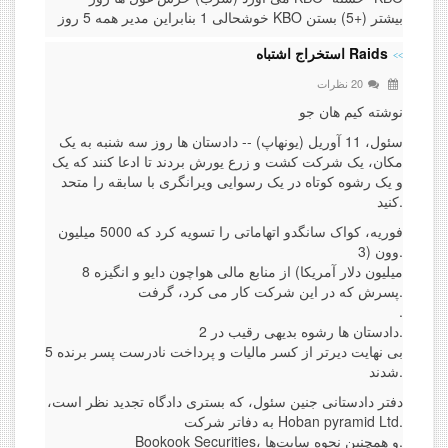
خوشحالی 1 بنابراین مدیر همه 5 روز KBO بیشتر (+5) بستن
Raids استخراج اشتباه
20 نظرات
نوشته کیم هان جو
سئول، 11 آوریل (یونهاپ) -- دادستان ها روز سه شنبه به یک
مکان، یک شرکت کشت و زرع یورش بردند تا ادعا کنند که یک
و یک رشوه کوتاه در یک رسوایی ویرانگری با سابقه را متحد
کنید.
فوریه، کواک سانگدو اتهاماتی را تسویه کرد که 5000 میلیون
وون (3.
8 میلیون دلار آمریکا) از منابع مالی هواچون دایو و انگیزه
پسرش که در این شرکت کار می کرد، گرفت.
.
دادستان ها رشوه بدیهی رقیب در 2.
5 بی نهایت دیرتر از کسر مالیات و پرداخت نادرست پسر برنده
شدند.
دفتر دادستانی جنین سئول، که بستری دادگاه تجدید نظر است،
به دفاتر شرکت Hoban pyramid Ltd.
Bookook Securities، و همچنین نحوه سایت‌ها.