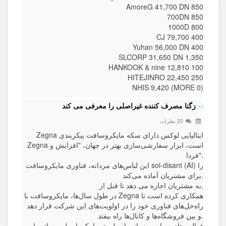
AmoreG 41,700 DN 850
700DN 850
1000D 800
CJ 79,700 400
Yuhan 56,000 DN 400
SLCORP 31,650 DN 1,350
HANKOOK & nine 12,810 100
HITEJINRO 22,450 250
NHIS 9,420 (MORE 0)
زگنا مصرف کننده غیراصلی را معرفی می کند
20 نظرات
Zegna ایتالیایی لوکس دارای سکه مایکروسافت پیکربندی
Zegna است، ابزار سفارشی‌سازی بهتر در جهان، "افزایش و
فردا".
این لباس‌های مردانه، فناوری مایکروسافت soi-disant (AI) را
برای مشتریان آماده می‌کند.
به مشتریان اجازه می دهد تا قبل از.
در طول سال‌ها، مایکروسافت با Zegna همکاری کرده است تا
راه‌حل‌های فناوری خود را در اولویت‌های این شرکت قرار دهد
و بین فروشگاه‌ها و کانال‌ها راه بیفتد.
فعالیت‌های سیاسی زمانی از طریق پیامک، ایمیل، و واتس‌اپ