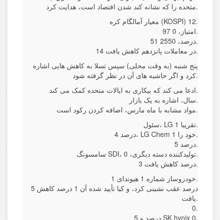
متحده را که نشانه کند شدن اقتصاد است، هدایت کرد.
معیار آمالگام کره (KOSPI) 12.
97 امتیاز، 0.
51 درصد، 2550.
14 در معاملات پانزدهم کاهش یافت.
پنج شنبه (به وقت محلی) سپس تسلا به کاهش هایی اشاره
کرد و اگر حاشیه های آن در نظر گرفته شود.
ادعا می کند که بیکاری به ایالات متحده کمک می کند.
سال، اشاره به یک بازار.
مواد مشابه با ماه مارس، اضافه کردن رکود است.
سئول، LG تقریبا 1.
4 درصد، LG Chem خود را 1.
5 درصد.
سامسونگ SDI، تولیدکننده دسته دیگری، 0.
3 درصد کاهش یافت.
خودروساز شماره 1 هیوندای 1.
5 درصد عقب نشینی کرد، و کیا تأیید شده آن 1 درصد کاهش
یافت.
0.
5 درصد و SK hynix 0.