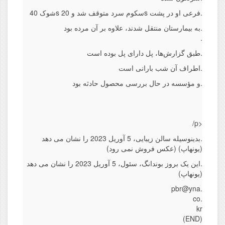
شوک 40s سکوم سرد متوقف شد و 20s فرعی او در پشت.
به بیمارستان منتقل شدند، علاوه بر آن مرده بود.
.
طبق گزارش‌ها، پل دارای پل بوده است.
اطراف آن شب بارانی است.
و مؤسسه در حال بررسی محصول حادثه بود.
/p>
بدینوسیله سالن زیبایی، 5 آوریل 2023 را نشان می دهد.
(عکس فروش نمی رود) (یونهاپ)
این یک بروز بوندانگ، سئول، 5 آوریل 2023 را نشان می دهد.
(یونهاپ)
pbr@yna.
co.
kr
(END)