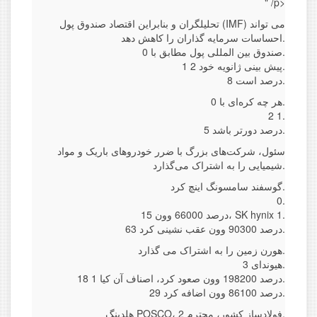
" /p>
تحلیلگران و بنابراین اقتصاد صندوق پول (IMF) می تواند
احساسات سرمایه گذاران را کاهش دهد.
صندوق بین المللی پول مطابق با 0.
1 پیش بینی ژانویه خود 2.
8 درصد است.
هر چه کره‌ای با 0.
2 1.
5 درصد دورتر باشد.
سئول، شرکت‌های بزرگ با ضرر خودروهای باریک و مواد
شیمیایی را به اشتراک می‌گذارد.
گوسفند سامسونگ اینچ کرد.
0.
15 درصد 66000 وون، SK hynix 1.
63 درصد 90300 وون عقب نشینی کرد.
هورن زمین را به اشتراک می گذارد.
هیوندای 3.
18 درصد 198200 وون صعود کرد، اصناف آن کیا 1.
29 درصد 86100 وون اضافه کرد.
هلدینگ POSCO، فولادساز کشور، محترم 2.