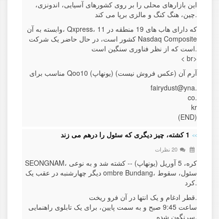
این بازارهای محلی را بر روی کشورهای آسیایی، اندونزی،
چین، هنگ کنگ و مالزی برپا می کند.
وابسته به آن، Qxpress، که دارای هاب های 19 منطقه در 11
کشور است، در حال حاضر یک شرکت Nasdaq Composite
است که از نظر فناوری سنگین است.
< br>
مناسب برای Qoo10 آرم آن (عکس فروش نیست) (یونهاپ)
fairydust@yna.
co.
kr
(END)
1 کشته، چیز دیگری که سئول را درهم می زند
20 نظرات
SEONGNAM، کره، 5 آوریل (یونهاپ) -- کشته شد و به نوعی
دیگر چهارشنبه در عقب یک ombre Bundang، سئول، سقوط
کرد.
قطر ادغام و یک انتها در آن فرو ریخت.
ساعت 9:45 صبح و به سمت پایین، برای یک تابلوی راهنمایی
سرنگون شده.