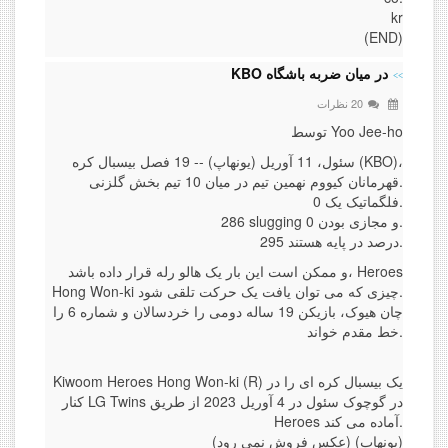
kr
(END)
در میان ضربه باشگاه KBO
20 نظرات
توسط Yoo Jee-ho
سئول، 11 آوریل (یونهاپ) -- 19 فصل بیسبال کره (KBO)،
قهرمانان کیووم نهمین تیم در میان 10 تیم بخش گلزنی.
فلگماتیک یک 0.
286 slugging و مجازی بودن 0.
295 درصد در پایه هستند.
و ممکن است این بار یک هالو رله قرار داده باشد، Heroes
Hong Won-ki چیزی که می توان یافت یک حرکت تلقی شود.
چان هیوک، بازیکن 19 ساله دومی را خردسالان و شماره 6 را
خط مقدم خواند.
Kiwoom Heroes Hong Won-ki (R) یک بیسبال کره ای را در
کنار LG Twins در گوچوک سئول در 4 آوریل 2023 از طریق
Heroes آماده می کند.
(عکس فروش نمی رود) (یونهاپ)