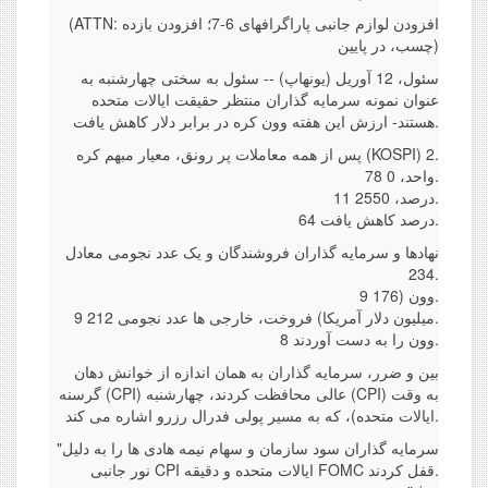
(ATTN: افزودن لوازم جانبی پاراگرافهای 6-7؛ افزودن بازده
چسب، در پایین)
سئول، 12 آوریل (یونهاپ) -- سئول به سختی چهارشنبه به
عنوان نمونه سرمایه گذاران منتظر حقیقت ایالات متحده
هستند- ارزش این هفته وون کره در برابر دلار کاهش یافت.
پس از همه معاملات پر رونق، معیار مبهم کره (KOSPI) 2.
78 واحد، 0.
11 درصد، 2550.
64 درصد کاهش یافت.
نهادها و سرمایه گذاران فروشندگان و یک عدد نجومی معادل
234.
9 وون (176.
9 میلیون دلار آمریکا) فروخت، خارجی ها عدد نجومی 212.
8 وون را به دست آوردند.
بین و ضرر، سرمایه گذاران به همان اندازه از خوانش دهان
گرسنه (CPI) عالی محافظت کردند، چهارشنبه (CPI) به وقت
ایالات متحده)، که به مسیر پولی فدرال رزرو اشاره می کند.
"سرمایه گذاران سود سازمان و سهام نیمه هادی ها را به دلیل
نور جانبی CPI ایالات متحده و دقیقه FOMC قفل کردند.