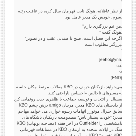
"
از نظر عاقلانه، هونگ نایب قهرمان سال کره، در عاقبت رتبه
سوم، خودش یک مدیر عامل بود.
"من تیم بزرگتری دارم.
" هونگ گفت.
"اگرچه این فصل است، صبح تا صندلی عقب و در تصویر
بزرگتر مطلوب است.
"
jeeho@yna.
co.
kr
(END)
مقالات مرتبط مکان جلسه KBO می‌خواهد بازیکنان حریف در
مسیرهای ناخالص «احساس ناراحتی کنند».
بیسبال از انتخاب و توسعه جماعت با ظاهری جدید رونمایی کرد
KBO برش چشم amigo مدیر، مربیان KBO از دادستان های
سابق جنرال موتورز اتهامات رشوه خواری می خواهد مهاجم
مدیر: "خودت پیشتاز باش" مصدومیت بازیکنان باشگاه های
KBO در آخر هفته (مصاحبه یونهاپ) Outfielder نامشخصی را
در مسابقات قهرمانی KBO سگ در ایالات متحده به ارمغان
می آورد (سرب) خرس غول ها روز KBO "خسته" KBO