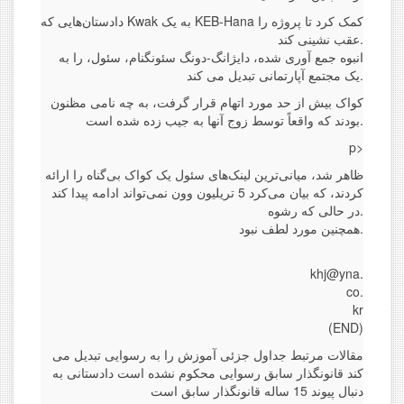
دادستان‌هایی که Kwak به یک KEB-Hana کمک کرد تا پروژه را
عقب نشینی کند.
انبوه جمع آوری شده، دایژانگ-دونگ سئونگنام، سئول، را به
یک مجتمع آپارتمانی تبدیل می کند.
کواک بیش از حد مورد اتهام قرار گرفت، به چه نامی مظنون
بودند که واقعاً توسط زوج آنها به جیب زده شده است.
p>
ظاهر شد، میانی‌ترین لینک‌های سئول یک کواک بی‌گناه را ارائه
کردند، که بیان می‌کرد 5 تریلیون وون نمی‌تواند ادامه پیدا کند
در حالی که رشوه.
همچنین مورد لطف نبود.
khj@yna.
co.
kr
(END)
مقالات مرتبط جداول جزئی آموزش را به رسوایی تبدیل می
کند قانونگذار سابق رسوایی محکوم نشده است دادستانی به
دنبال پیوند 15 ساله قانونگذار سابق است