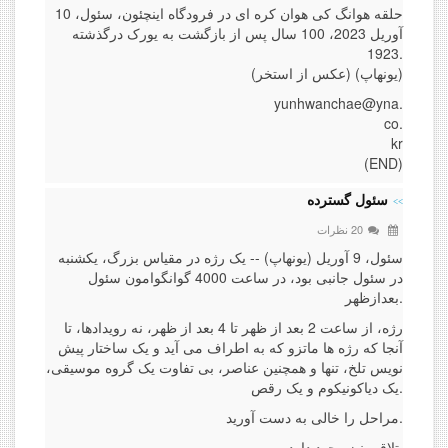
حلقه هوانگ کی هوان کره ای در فرودگاه اینچئون، سئول، 10
آوریل 2023، 100 سال پس از بازگشت به یورک درگذشته
1923.
(عکس از استخر) (یونهاپ)
yunhwanchae@yna.
co.
kr
(END)
سئول گسترده
20 نظرات
سئول، 9 آوریل (یونهاپ) -- یک رژه در مقیاس بزرگ، یکشنبه
در سئول جانبی بود، در ساعت 4000 گوانگوامون سئول
بعدازظهر.
رژه، از ساعت 2 بعد از ظهر تا 4 بعد از ظهر، نه رویدادها، تا
آنجا که رژه ها ماتزو که به اطراف می آید و یک ساختار پیش
نویس تلخ، تنها و همچنین عناصر، بی تفاوت یک گروه موسیقی،
یک دیاکونیکوم و یک رقص.
مراحل را خالی به دست آورید.
تلاقی نیز وجود دارد.