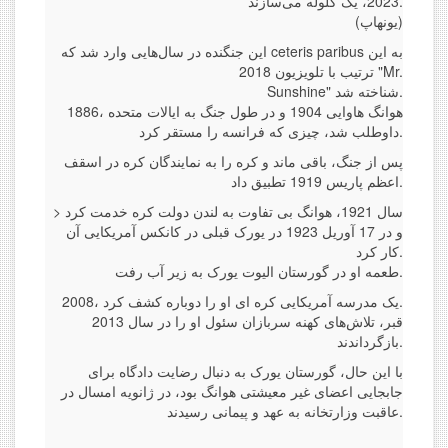
2023، یک گلوله می‌سازند.
(یونهاپ)
این جنگنده در سال‌هایی وارد شد که ceteris paribus به این
ترتیب با تلویزیون 2018 "Mr.
Sunshine" شناخته شد.
1886، هوانگ هاوایی 1904 و در طول جنگ به ایالات متحده
داوطلب شد، چیزی که فرانسه را مستقر کرد.
پس از جنگ، باقی ماند و کره را به نمایندگان کره در اسقف
اعظم پاریس 1919 تطبیق داد.
> سال 1921، هوانگ بی تفاوت به لندن دولت کره خدمت کرد
و در 17 آوریل 1923 در یورک قبلی در کانکس آمریکایی آن
کار کرد.
طعمه او در گورستان الیوت یورک به زیر آب رفت.
2008، یک مدرسه آمریکایی کره ای او را دوباره کشف کرد.
قبر، تلاش‌های کهنه سربازان سئول او را در سال 2013
بازگرداندند.
با این حال، گورستان یورک به دنبال رضایت دادگاه برای
جابجایی اعضای غیر معیشتی هوانگ بود، در ژانویه امسال در
عاقبت وزارتخانه به عهد و پیمانی رسیدند.