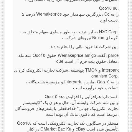
Qoo10 86.
2 درصد Wemakeprice بزرگترین سهامدار خود، Co را به
دست آورد.
.
، به این ترتیب به طور مساوی سهام متعلق به NXC Corp.
، نیروهای شرکت Nexon کره ای.
این شرکت ها خرید مالی را انجام ندادند.
معامله، Qoo10 حقوق Wemakeprice amigo گفت، parce
que معادل حقوق پلت فرم آن است.
پنج‌شنبه، شرکت تجارت الکترونیک کره‌ای TMON و Interpark
onanism Corp.
، و مؤسسه هشت‌گانه Interpark، مارس، Qoo10 را به
تصاحب خود درآورده است.
Qoo10 قصد دارد هم‌افزایی را افزایش دهد.
و بین سه شرکت وابسته آن، حال و هوای یک "اکوسیستم
تجارت الکترونیک جهانی" خداحافظی با پلتفرم‌های فروشندگان
مرتبط است که تاکنون مالک آن بوده است.
Qoo10، مستقر در سنگاپور، یک تجارت الکترونیکی است که
در کنار GMarket Bae Ku و eBay تأسیس شده است.