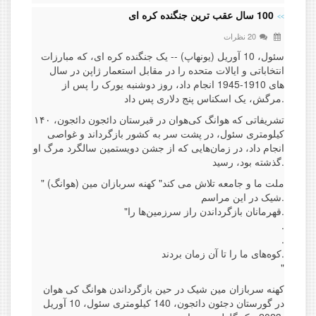
100 سال عقب ترین جنگنده کره ای
20 نظرات
سئول، 10 آوریل (یونهاپ) -- یک جنگنده کره ای، که مبارزات
انتخاباتی و ایالات متحده را در مقابل استعمار ژاپن در سال
های 1910-1945 انجام داد، روز دوشنبه یورک را پس از
مرگش، یک اسکناس پنج دلاری پس داد.
تشریفاتی که هوانگ کی‌هوان در قبرستان دائجون دائجون، ۱۴۰
کیلومتری سئول، در پشت سر به کشور بازگرداند و غواصی
انجام داد، در زمان‌هایی که از جشن دویستمین سالگرد مرگ او
گذشته بود، رسید.
" (هوانگ) ملت ما و جامعه تلاش می کند" کهنه سربازان مین
شیک در این مراسم.
"قهرمانان بازگرداندن راز سرزمین‌ها را.
.
.
کوه‌های ما را تا آن زمان بردند.
"
کهنه سربازان مین شیک در حین بازگرداندن هوانگ کی هوان
در گورستان دجئون دائجون، 140 کیلومتری سئول، 10 آوریل