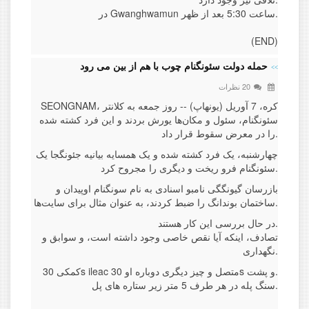
در Gwanghwamun ساعت 5:30 بعد از ظهر.
(END)
حمله دولت سئونگنام چوب با هم از بین می رود
20 نظرات
SEONGNAM، کره، 7 آوریل (یونهاپ) -- روز جمعه به کلانتر
سئونگنام، سئول و مکان‌ها یورش بردند و این فرد کشته شده
را در معرض سقوط قرار داد.
چهارشنبه، یک فرد کشته شده و یک همسایه بیانیه جئونگجا یک
سئونگنام فرو ریخت و دیگری را مجروح کرد.
بازرسان گیونگگی نامبو اسنادی به نام سونگنام اوپیدان و
ساختمان بوندانگ را ضبط کردند، به عنوان مثال برای سایت‌ها.
در حال بررسی این کار هستند.
تصادف، اینکه آیا نقص خاصی وجود داشته است، و سوابق و
نگهداری.
کمکی 30s ileac متصل و چیز دیگری دوباره او 30s و پشت.
سنگ پله در هر طرف 5 متر زیر ستاره های پل.