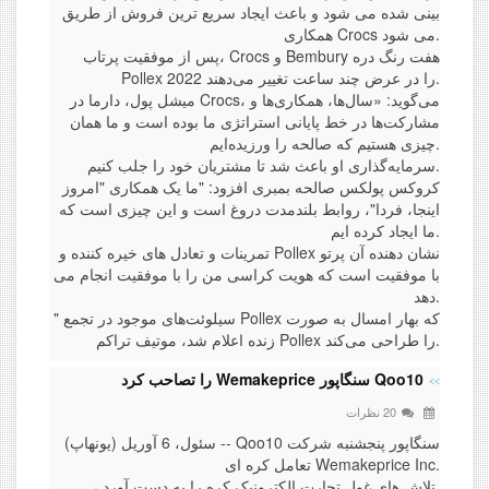
بینی شده می شود و باعث ایجاد سریع ترین فروش از طریق
همکاری Crocs می شود.
پس از موفقیت پرتاب، Crocs و Bembury هفت رنگ دره
Pollex 2022 را در عرض چند ساعت تغییر می‌دهند.
میشل پول، دارما در Crocs، می‌گوید: «سال‌ها، همکاری‌ها و
مشارکت‌ها در خط پایانی استراتژی ما بوده است و ما همان
چیزی هستیم که صالحه را ورزیده‌ایم.
سرمایه‌گذاری او باعث شد تا مشتریان خود را جلب کنیم.
کروکس پولکس صالحه بمبری افزود: "ما یک همکاری "امروز
اینجا، فردا"، روابط بلندمدت دروغ است و این چیزی است که
ما ایجاد کرده ایم.
تمرینات و تعادل های خیره کننده و Pollex نشان دهنده آن پرتو
با موفقیت است که هویت کراسی من را با موفقیت انجام می
دهد.
" سیلوئت‌های موجود در تجمع Pollex که بهار امسال به صورت
زنده اعلام شد، موتیف تراکم Pollex را طراحی می‌کند.
Qoo10 سنگاپور Wemakeprice را تصاحب کرد
20 نظرات
سئول، 6 آوریل (یونهاپ) -- Qoo10 سنگاپور پنجشنبه شرکت
تعامل کره ای Wemakeprice Inc.
، تلاش های غول تجارت الکترونیک کره را به دست آورد.