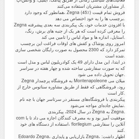
از مشاوران مشتریان استفاده می‌کنند.
همانطور که وجود دارد، Zegna (45٪) فروش تمام قیمت
برچسب ها را به خود اختصاص می دهد.
Zegna با افزودن خدمات خود، یک پیکربندی سه بعدی پیشرفته
را معرفی کرده است که هر یک از جنبه های برش، رنگ،
استایل، اندازه ها و مواد لباس را تامین می کند.
امروز روی پوشاک و کفش های اوقات فراغت این برچسب
تمرکز دارد که 2300 محصول به صورت رایگان شخصی سازی
شده است.
در ابتدا، این مدل دارای 49 یک کوادریلیون لباس و مدل است
که به صورت سفارشی ساخته شده و چهار هفته در سراسر
جهان تحویل داده می شود.
Zegna به فروشگاه پرچمدار Montenapoleone میلان می
رود، فروشگاهی که فقط از طریق مشاوره سناتوس خارج از
کار است.
پیکربندی با فروشگاه‌های مستقر در سرتاسر جهان با چه نام
نمایش جاده‌ای مواجه می‌شود.
در سال 2024، پیکربندی Zegna به Zegna.
com موفقیت آمیز بود و به مصرف کنندگان اجازه می داد تا با
استفاده از دستگاه های خود، florilegium آنلاین را سفارشی
کنند.
Edoardo Zegna، بازاریابی و پایداری Zegna، اظهار داشت: