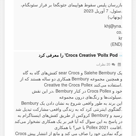
بازرسان پلیس سقوط هواپیمای جئونگجا بر فراز سئونگنام،
سئول، 7 آوریل 2023.
(یونهاپ)
khj@yna.
co.
kr
(END)
Crocs Creative 'Pollx Pod' را معرفی کرد
20 نظرات
کفش‌های گاه به گاه sear Crocs و Salehe Bembury یک
همکاری دو ساله هستند که از Bembury و همچنین مجموعه
Creative the Crocs Pollex استفاده می‌کنند.
در این نقش، Bembury در کنار Crocs Pollex خود و
سیلوئت‌ها و رنگ‌های درون مجموعه.
Bembury این برند به طور واقعی شروع به نشان دادن یک
گفتگوی اینترنتی کرد که به زندگی واقعی-مشارکت تبدیل شد.
کروکس از طریق کفش‌های اینستاگرام به Bembury رسید و
در پاسخ به این سوال که آیا قبر بر یک همکاری نشخوار می‌کند
یا خیر؟ با همکاری Pollex اقامت 2021.
Crocs برگه نمادین خود را صاف می کند و مانع از انتشار پیش