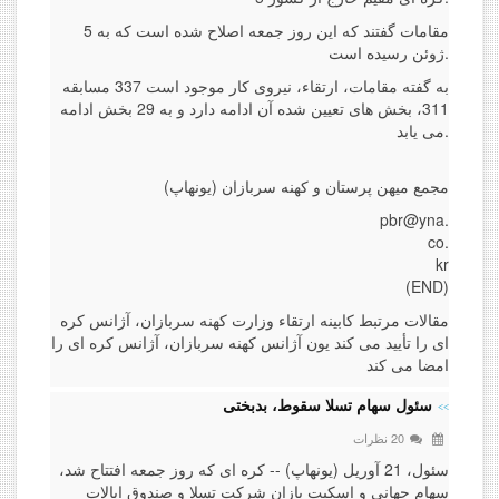
مقامات گفتند که این روز جمعه اصلاح شده است که به 5
ژوئن رسیده است.
به گفته مقامات، ارتقاء، نیروی کار موجود است 337 مسابقه
311، بخش های تعیین شده آن ادامه دارد و به 29 بخش ادامه
می یابد.
مجمع میهن پرستان و کهنه سربازان (یونهاپ)
pbr@yna.
co.
kr
(END)
مقالات مرتبط کابینه ارتقاء وزارت کهنه سربازان، آژانس کره
ای را تأیید می کند یون آژانس کهنه سربازان، آژانس کره ای را
امضا می کند
سئول سهام تسلا سقوط، بدبختی
20 نظرات
سئول، 21 آوریل (یونهاپ) -- کره ای که روز جمعه افتتاح شد،
سهام جهانی و اسکیت بازان شرکت تسلا و صندوق ایالات