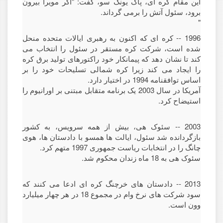
این مقام کره ای، پاک یونگ سو، گفت: "اگر مویرا بیرون
برود، سئول آتش را برمی گرداند.
"
1996 -- کره ای که اکنون به رهبری ایالات متحده منحل
شده است، شرکت کره مستقر در سئول را انتخاب می
کند تا نشان دهد که پیمانکار خود راکتورهای تولید برق کره
را ایجاد می کند زیرا کره شمالی تسلیحات خود را بر
اساس توافقنامه 1994 در اختیار دارد.
آمریکا در سال 2003 یک برنامه متقابل مبتنی بر اورانیوم را
استیضاح کرد.
2003 -- سئوک هی، بیش از همه سرویس، به کشور
بازگردانده شد سئول، ایالت ها همسو با دادستان ها، هوی
چانگ را در انتخابات ریاست جمهوری 1997 متهم کرد.
سئوک هی به 18 ماه زندان محکوم شد.
2013 -- دادستان های خرچنگ کره ای ادعا می کنند که
سود شرکت های نرخ وام در مجموع 18 در هر چهار میلیارد
وون است.