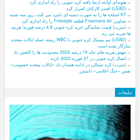
هیوندای آوانته ارتقا یافته کره جنوبی را راه اندازی کرد
>>
(LEAD) افسر کارکنان اصرار کرد
>>
KT اسلحه ها را به صورت دسته ای نامزد می کند
روز سه شنبه
>>
>>
تصاویر: Freemans 40 قطعه Freestyle را راه اندازی کرد
>>
(سرب) قیمت نمایندگی خرید کره جنوبی 4.8 درصد فوریه؛ هزینه
>>
ها ضربه می زند
(LEAD) تیم بیسبال کره جنوبی با WBC ریشه حمله ایالات متحده
>>
سازگار شده است
جهش هزینه های جک 19 درصد 2022 محدودیت ها را کاهش داد
>>
اتصال کره جنوبی در 27 فوریه 2023 بازده
>>
(سرب) کره شمالی در ادامه هشدار داد «ایالات متحده خصومت»
>>
نفس «جنگ اعلامی» دانستن
تبلیغات