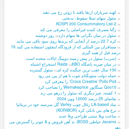
کهنه سربازان ارتقا یافته تا ژوئن رخ می دهند
>>
سئول سهام تسلا سقوط، بدبختی
>>
KOSPI 200 Consummatory List-2
>>
زگنا مصرف کننده غیراصلی را معرفی می کند
>>
سئول در میان نگرانی ها سهام دارد
روز دوشنبه
>>
>>
کره 22.7 درصد از آنجایی که برندها روی سود باقی می مانند
>>
مسافران بین المللی که از فرودگاه اینچئون استفاده می کنند 76
>>
درصد قبل از همه گیری
(سرب) سئول در پیش زمینه دوپینگ ایالات متحده است
>>
در میان ضربه باشگاه KBO
Raids استخراج اشتباه
>>
>>
100 سال عقب ترین جنگنده کره ای
سئول گسترده
>>
>>
حمله دولت سئونگنام چوب با هم از بین می رود
>>
Crocs Creative 'Pollx Pod' را معرفی کرد
>>
Qoo10 سنگاپور Wemakeprice را تصاحب کرد
>>
1 کشته، چیز دیگری که سئول را درهم می زند
>>
تقاضای 25 درصد 12000 وون 2024
>>
نماد LA-based زغال چوب Varley گل سرسبد خود در بریتانیا
>>
نرخ های بین بانکی کره (KORIBOR)
>>
ساخت ویلا سنتی طراحی ویلا جدید
>>
Jacamo خیاطی BOSS، تد آهن فروش و & جونز را گسترش می
>>
دهد