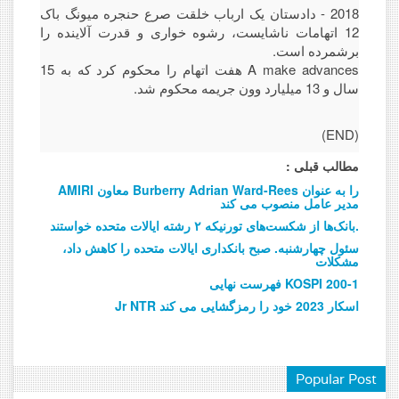
2018 - دادستان یک ارباب خلقت صرع حنجره میونگ باک
12 اتهامات ناشایست، رشوه خواری و قدرت آلاینده را
برشمرده است.
A make advances هفت اتهام را محکوم کرد که به 15
سال و 13 میلیارد وون جریمه محکوم شد.
(END)
مطالب قبلی :
AMIRI معاون Burberry Adrian Ward-Rees را به عنوان
مدیر عامل منصوب می کند
بانک‌ها از شکست‌های تورنیکه ۲ رشته ایالات متحده خواستند.
سئول چهارشنبه. صبح بانکداری ایالات متحده را کاهش داد،
مشکلات
فهرست نهایی KOSPI 200-1
Jr NTR اسکار 2023 خود را رمزگشایی می کند
Popular Post