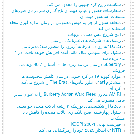
شکست ژاپن کره جنوبی را محدود می کند:
>>
سفارشات حضور و غیاب هیوندای تاج گذاری سر درمان ضررهای
>>
مشتقات آسانسور هیوندای
منطقه سئول از جرایم هوش مصنوعی در زمان اندازه گیری محله
>>
استفاده می کند
اینچ شروع پیش فصل
یونهاپ
>>
>>
ریسک های شرکت های غیربانکی در میان
>>
LGES "به زودی" کارخانه آریزونا را متصور شد: مدیرعامل
>>
سئول برای سومین سال مالی آینده افزایش خواهد یافت. در 1
>>
ماه برنده شد
Superdry در میان برنامه ریزی ها، IP آسیا را 40.7 پوند می
>>
فروشد
موارد کووید-19 در کره جنوبی در میان کاهش محدودیت ها
>>
متشکرم nat'l
تیلور لباس‌های The Eras را شروع می‌کند
>>
>>
کره ای
>>
AMIRI معاون Burberry Adrian Ward-Rees را به عنوان مدیر
>>
عامل منصوب می کند
بانک‌ها از شکست‌های تورنیکه ۲ رشته ایالات متحده خواستند.
>>
سئول چهارشنبه. صبح بانکداری ایالات متحده را کاهش داد،
>>
مشکلات
فهرست نهایی KOSPI 200-1
>>
Jr NTR اسکار 2023 خود را رمزگشایی می کند
>>