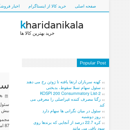
صفحه اصلی
خرید کالا از اینستاگرام
اخبار فروشگ
k
haridanikala
خرید بهترین کالا ها
Popular Post
سئ
کهنه سربازان ارتقا یافته تا ژوئن رخ می دهند
>>
سئول سهام تسلا سقوط، بدبختی
>>
KOSPI 200 Consummatory List-2
>>
زگنا مصرف کننده غیراصلی را معرفی می
>>
کند
بیش ا
سئول در میان نگرانی ها سهام دارد
>>
روز دوشنبه
>>
مجموعه 
کره 22.7 درصد از آنجایی که برندها روی
>>
87 امتیاز، 0.
سود باقی می مانند