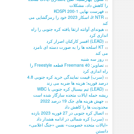
را کاهش داد، مشکلات
فهرست نهایی KOSPI 200-1
>>
Jr NTR اسکار 2023 خود را رمزگشایی می
>>
کند
هیوندای آوانته ارتقا یافته کره جنوبی را راه
>>
اندازی کرد
(LEAD) افسر کارکنان اصرار کرد
>>
KT اسلحه ها را به صورت دسته ای نامزد
>>
می کند
روز سه شنبه
>>
تصاویر: Freemans 40 قطعه Freestyle را
>>
راه اندازی کرد
(سرب) قیمت نمایندگی خرید کره جنوبی 4.8
>>
درصد فوریه؛ هزینه ها ضربه می زند
(LEAD) تیم بیسبال کره جنوبی با WBC
>>
ریشه حمله ایالات متحده سازگار شده است
جهش هزینه های جک 19 درصد 2022
>>
محدودیت ها را کاهش داد
اتصال کره جنوبی در 27 فوریه 2023 بازده
>>
(سرب) کره شمالی در ادامه هشدار داد
>>
«ایالات متحده خصومت» نفس «جنگ اعلامی»
دانستن