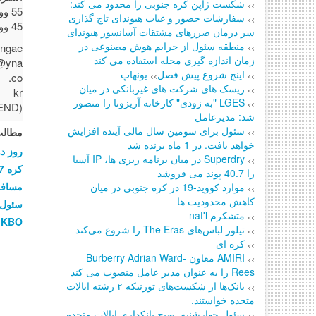
شکست ژاپن کره جنوبی را محدود می کند:
>>
55 وون در کنار دلار آمریکا، 9.
سفارشات حضور و غیاب هیوندای تاج گذاری
>>
45 وون پایان جلسه بود.
سر درمان ضررهای مشتقات آسانسور هیوندای
منطقه سئول از جرایم هوش مصنوعی در
ngae.
>>
زمان اندازه گیری محله استفاده می کند
@yna.
اینچ شروع پیش فصل
یونهاپ
co.
>>
>>
ریسک های شرکت های غیربانکی در میان
kr
>>
LGES "به زودی" کارخانه آریزونا را متصور
(END)
>>
شد: مدیرعامل
سئول برای سومین سال مالی آینده افزایش
مطالب
>>
خواهد یافت. در 1 ماه برنده شد
روز د
Superdry در میان برنامه ریزی ها، IP آسیا
>>
کره 22.7 درصد از آنجایی که برندها روی سود باقی می مانند
را 40.7 پوند می فروشد
مسافران 
موارد کووید-19 در کره جنوبی در میان
>>
کاهش محدودیت ها
(سرب) 
متشکرم nat'l
>>
در میان ضربه باشگاه BO
تیلور لباس‌های The Eras را شروع می‌کند
>>
کره ای
>>
AMIRI معاون Burberry Adrian Ward-
>>
Rees را به عنوان مدیر عامل منصوب می کند
بانک‌ها از شکست‌های تورنیکه ۲ رشته ایالات
>>
متحده خواستند.
سئول چهارشنبه. صبح بانکداری ایالات متحده
>>