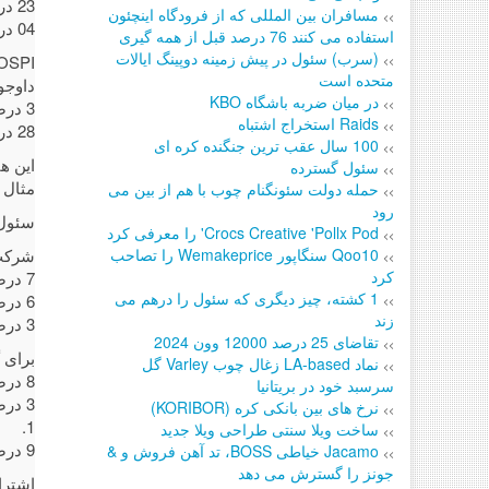
23 درصد، 2570.
مسافران بین المللی که از فرودگاه اینچئون
>>
04 در معاملات پانزدهم.
استفاده می کنند 76 درصد قبل از همه گیری
(سرب) سئول در پیش زمینه دوپینگ ایالات
KOSPI یک شبه خیابان را 
>>
متحده است
داوجون
در میان ضربه باشگاه KBO
3 درصد و نزدک با فناوری سنگین قطعی و به همین ترتیب 0.
>>
Raids استخراج اشتباه
>>
28 درصد صعود کردند.
100 سال عقب ترین جنگنده کره ای
>>
این ه
سئول گسترده
>>
مثال 
حمله دولت سئونگنام چوب با هم از بین می
>>
رود
سئول،
Crocs Creative 'Pollx Pod' را معرفی کرد
>>
Qoo10 سنگاپور Wemakeprice را تصاحب
شرکت 
>>
کرد
7 درصد، شرکت موج الکترومغناطیسی کره ای پیت 0.
1 کشته، چیز دیگری که سئول را درهم می
6 درصد و هنگ خودروی کاخ ال جی 0.
>>
زند
3 درصد کاهش یافت.
تقاضای 25 درصد 12000 وون 2024
>>
برای 
نماد LA-based زغال چوب Varley گل
>>
8 درصد، شرکت ال‌جی 4.
سرسبد خود در بریتانیا
3 درصد و الکل کم آب LG Chem Ltd.
نرخ های بین بانکی کره (KORIBOR)
>>
1.
ساخت ویلا سنتی طراحی ویلا جدید
>>
9 درصد رشد کردند.
Jacamo خیاطی BOSS، تد آهن فروش و &
>>
جونز را گسترش می دهد
اشتراک 