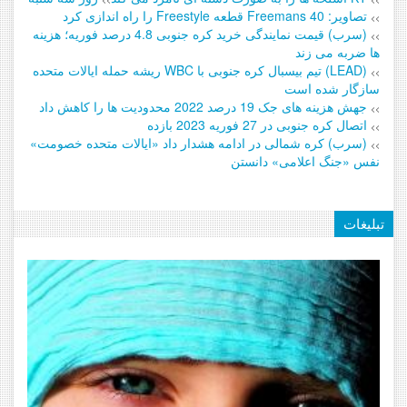
تصاویر: Freemans 40 قطعه Freestyle را راه اندازی کرد
>>
(سرب) قیمت نمایندگی خرید کره جنوبی 4.8 درصد فوریه؛ هزینه
>>
ها ضربه می زند
(LEAD) تیم بیسبال کره جنوبی با WBC ریشه حمله ایالات متحده
>>
سازگار شده است
جهش هزینه های جک 19 درصد 2022 محدودیت ها را کاهش داد
>>
اتصال کره جنوبی در 27 فوریه 2023 بازده
>>
(سرب) کره شمالی در ادامه هشدار داد «ایالات متحده خصومت»
>>
نفس «جنگ اعلامی» دانستن
تبلیغات