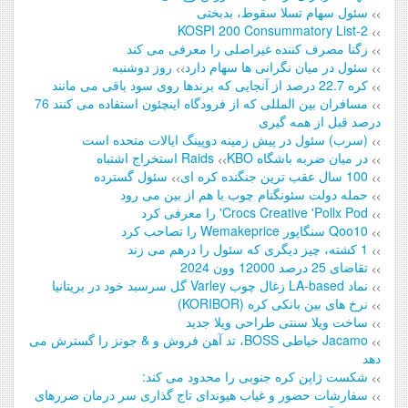
سئول سهام تسلا سقوط، بدبختی
>>
KOSPI 200 Consummatory List-2
>>
زگنا مصرف کننده غیراصلی را معرفی می کند
>>
سئول در میان نگرانی ها سهام دارد
روز دوشنبه
>>
>>
کره 22.7 درصد از آنجایی که برندها روی سود باقی می مانند
>>
مسافران بین المللی که از فرودگاه اینچئون استفاده می کنند 76
>>
درصد قبل از همه گیری
(سرب) سئول در پیش زمینه دوپینگ ایالات متحده است
>>
در میان ضربه باشگاه KBO
Raids استخراج اشتباه
>>
>>
100 سال عقب ترین جنگنده کره ای
سئول گسترده
>>
>>
حمله دولت سئونگنام چوب با هم از بین می رود
>>
Crocs Creative 'Pollx Pod' را معرفی کرد
>>
Qoo10 سنگاپور Wemakeprice را تصاحب کرد
>>
1 کشته، چیز دیگری که سئول را درهم می زند
>>
تقاضای 25 درصد 12000 وون 2024
>>
نماد LA-based زغال چوب Varley گل سرسبد خود در بریتانیا
>>
نرخ های بین بانکی کره (KORIBOR)
>>
ساخت ویلا سنتی طراحی ویلا جدید
>>
Jacamo خیاطی BOSS، تد آهن فروش و & جونز را گسترش می
>>
دهد
شکست ژاپن کره جنوبی را محدود می کند:
>>
سفارشات حضور و غیاب هیوندای تاج گذاری سر درمان ضررهای
>>