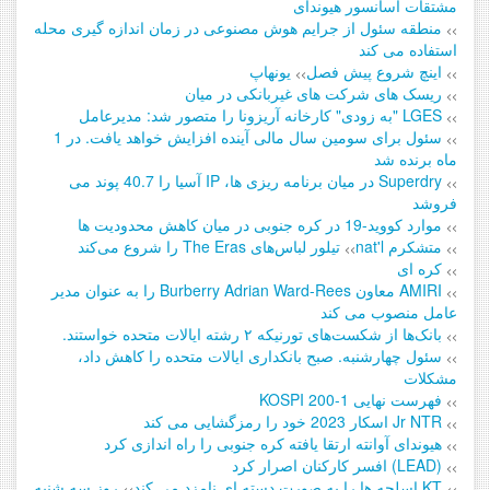
مشتقات آسانسور هیوندای
منطقه سئول از جرایم هوش مصنوعی در زمان اندازه گیری محله
>>
استفاده می کند
اینچ شروع پیش فصل
یونهاپ
>>
>>
ریسک های شرکت های غیربانکی در میان
>>
LGES "به زودی" کارخانه آریزونا را متصور شد: مدیرعامل
>>
سئول برای سومین سال مالی آینده افزایش خواهد یافت. در 1
>>
ماه برنده شد
Superdry در میان برنامه ریزی ها، IP آسیا را 40.7 پوند می
>>
فروشد
موارد کووید-19 در کره جنوبی در میان کاهش محدودیت ها
>>
متشکرم nat'l
تیلور لباس‌های The Eras را شروع می‌کند
>>
>>
کره ای
>>
AMIRI معاون Burberry Adrian Ward-Rees را به عنوان مدیر
>>
عامل منصوب می کند
بانک‌ها از شکست‌های تورنیکه ۲ رشته ایالات متحده خواستند.
>>
سئول چهارشنبه. صبح بانکداری ایالات متحده را کاهش داد،
>>
مشکلات
فهرست نهایی KOSPI 200-1
>>
Jr NTR اسکار 2023 خود را رمزگشایی می کند
>>
هیوندای آوانته ارتقا یافته کره جنوبی را راه اندازی کرد
>>
(LEAD) افسر کارکنان اصرار کرد
>>
KT اسلحه ها را به صورت دسته ای نامزد می کند
روز سه شنبه
>>
>>