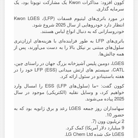
کوون افزود: مذاکرات Kwon یک مشارکت تویوتا بود، یک
سرمایه گذاری.
در مورد باتری‌های لیتیوم فسفات (LFP)، Kwon LGES
انتظار دارد خودروهایی از سال 2025 شروع شود.
خودروسازانی که به دنبال انواع لباس هستند.
باتری‌های LFP به طور فزاینده‌ای با هزینه‌های ارزان‌تری
سلول‌های مبتنی بر نیکل بالا را به دست می‌آورند، پس از
همه چالش‌ها.
LGES، دومین پلیس آشپزخانه بزرگ جهان در راستای چین،
CATL، سیستم های ارتش میدانی LFP (ESS) خود را در
هفته باستینادو در سئول ارائه کرد.
کوون گفت: «ما (سلول‌های LFP) ESS را امسال وارد
خواهیم کرد، و وسایل نقلیه (الکتریکی) موجود در سال
2025 پیاده می‌شوند.
سهامداران روز جمعه LGES رعد و برق ژانویه بود که به
حضور 10.
2 تریلیون وون (7.
9 میلیارد دلار آمریکا) کمک کرد.
LGES حک شده LG Chem Ltd.