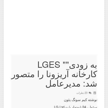
LGES "به زودی"
کارخانه آریزونا را متصور
شد: مدیرعامل
20 نظرات
نوشته کیم سونگ یئون
سئول، 24 (یونهاپ) -- LG Ltd.